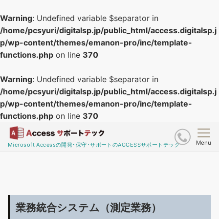
Warning
: Undefined variable $separator in
/home/pcsyuri/digitalsp.jp/public_html/access.digitalsp.j
p/wp-content/themes/emanon-pro/inc/template-
functions.php
on line
370
Warning
: Undefined variable $separator in
/home/pcsyuri/digitalsp.jp/public_html/access.digitalsp.j
p/wp-content/themes/emanon-pro/inc/template-
functions.php
on line
370
Menu
Microsoft Accessの開発･保守･サポートのACCESSサポートテック
業務統合システム（測定業務）