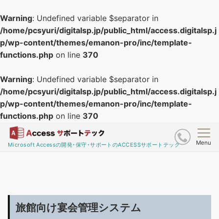
Warning
: Undefined variable $separator in
/home/pcsyuri/digitalsp.jp/public_html/access.digitalsp.j
p/wp-content/themes/emanon-pro/inc/template-
functions.php
on line
370
Warning
: Undefined variable $separator in
/home/pcsyuri/digitalsp.jp/public_html/access.digitalsp.j
p/wp-content/themes/emanon-pro/inc/template-
functions.php
on line
370
Menu
Microsoft Accessの開発･保守･サポートのACCESSサポートテック
旅館向け宴会管理システム